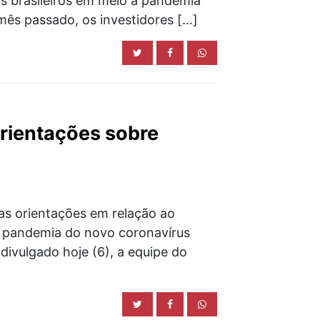
os brasileiros em meio à pandemia
ês passado, os investidores […]
orientações sobre
as orientações em relação ao
a pandemia do novo coronavírus
divulgado hoje (6), a equipe do