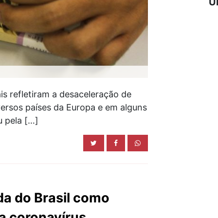
Ú
is refletiram a desaceleração de
versos países da Europa e em alguns
u pela […]
da do Brasil como
a coronavírus