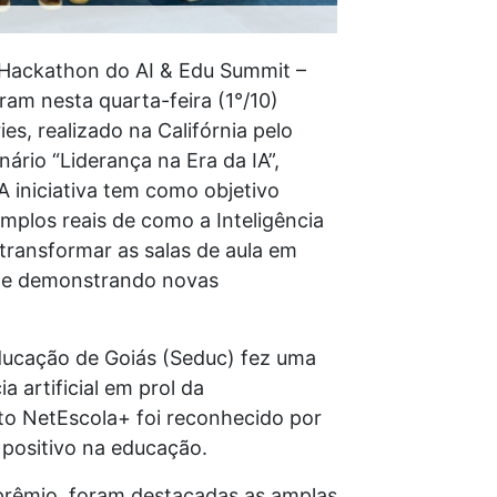
 Hackathon do AI & Edu Summit –
ram nesta quarta-feira (1°/10)
es, realizado na Califórnia pelo
ário “Liderança na Era da IA”,
 iniciativa tem como objetivo
mplos reais de como a Inteligência
 transformar as salas de aula em
ão e demonstrando novas
ducação de Goiás (Seduc) fez uma
a artificial em prol da
to NetEscola+ foi reconhecido por
 positivo na educação.
prêmio, foram destacadas as amplas